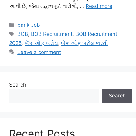
આવી છે, જેમાં મહત્વપૂર્ણ તારીખો, …
Read more
Categories
bank Job
Tags
BOB
,
BOB Recruitment
,
BOB Recruitment
2025
,
બેંક ઓફ બરોડા
,
બેંક ઓફ બરોડા ભરતી
Leave a comment
Search
Search
Recent Posts