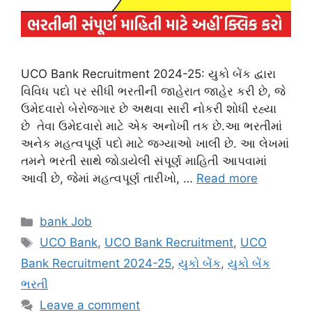
UCO Bank Recruitment 2024-25: યુકો બેંક દ્વારા
વિવિધ પદો પર સીધી ભરતીની જાહેરાત જાહેર કરી છે, જે
ઉમેદવારો બેરોજગાર છે અથવા સારી નોકરી શોધી રહ્યા
છે તેવા ઉમેદવારો માટે એક અનોખી તક છે.આ ભરતીમાં
અનેક મહત્વપૂર્ણ પદો માટે જગ્યાઓ ખાલી છે. આ લેખમાં
તમને ભરતી સાથે જોડાયેલી સંપૂર્ણ માહિતી આપવામાં
આવી છે, જેમાં મહત્વપૂર્ણ તારીખો, …
Read more
Categories
bank Job
Tags
UCO Bank
,
UCO Bank Recruitment
,
UCO
Bank Recruitment 2024-25
,
યુકો બેંક
,
યુકો બેંક
ભરતી
Leave a comment