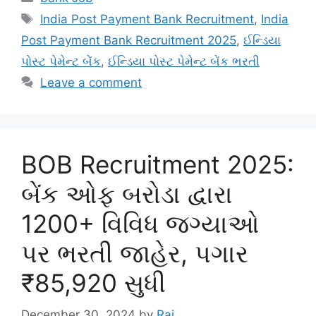
Tags
India Post Payment Bank Recruitment
,
India
Post Payment Bank Recruitment 2025
,
ઈન્ડિયા
પોસ્ટ પેમેન્ટ બેંક
,
ઈન્ડિયા પોસ્ટ પેમેન્ટ બેંક ભરતી
Leave a comment
BOB Recruitment 2025:
બેંક ઓફ બરોડા દ્વારા
1200+ વિવિધ જગ્યાઓ
પર ભરતી જાહેર, પગાર
₹85,920 સુધી
December 30, 2024
by
Raj