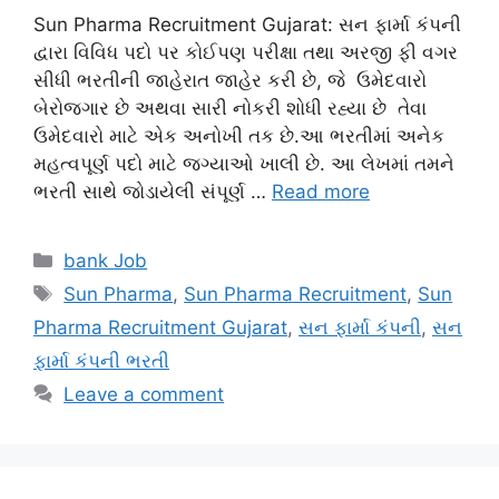
Sun Pharma Recruitment Gujarat: સન ફાર્મા કંપની
દ્વારા વિવિધ પદો પર કોઈપણ પરીક્ષા તથા અરજી ફી વગર
સીધી ભરતીની જાહેરાત જાહેર કરી છે, જે ઉમેદવારો
બેરોજગાર છે અથવા સારી નોકરી શોધી રહ્યા છે તેવા
ઉમેદવારો માટે એક અનોખી તક છે.આ ભરતીમાં અનેક
મહત્વપૂર્ણ પદો માટે જગ્યાઓ ખાલી છે. આ લેખમાં તમને
ભરતી સાથે જોડાયેલી સંપૂર્ણ …
Read more
Categories
bank Job
Tags
Sun Pharma
,
Sun Pharma Recruitment
,
Sun
Pharma Recruitment Gujarat
,
સન ફાર્મા કંપની
,
સન
ફાર્મા કંપની ભરતી
Leave a comment