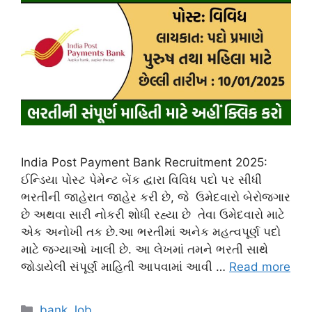
India Post Payment Bank Recruitment 2025:
ઈન્ડિયા પોસ્ટ પેમેન્ટ બેંક દ્વારા વિવિધ પદો પર સીધી
ભરતીની જાહેરાત જાહેર કરી છે, જે ઉમેદવારો બેરોજગાર
છે અથવા સારી નોકરી શોધી રહ્યા છે તેવા ઉમેદવારો માટે
એક અનોખી તક છે.આ ભરતીમાં અનેક મહત્વપૂર્ણ પદો
માટે જગ્યાઓ ખાલી છે. આ લેખમાં તમને ભરતી સાથે
જોડાયેલી સંપૂર્ણ માહિતી આપવામાં આવી …
Read more
Categories
bank Job