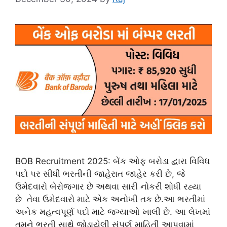
BOB Recruitment 2025: બેંક ઓફ બરોડા દ્વારા વિવિધ
પદો પર સીધી ભરતીની જાહેરાત જાહેર કરી છે, જે
ઉમેદવારો બેરોજગાર છે અથવા સારી નોકરી શોધી રહ્યા
છે તેવા ઉમેદવારો માટે એક અનોખી તક છે.આ ભરતીમાં
અનેક મહત્વપૂર્ણ પદો માટે જગ્યાઓ ખાલી છે. આ લેખમાં
તમને ભરતી સાથે જોડાયેલી સંપૂર્ણ માહિતી આપવામાં