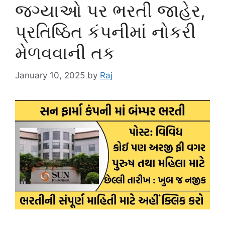
જગ્યાઓ પર ભરતી જાહેર,
પ્રતિષ્ઠિત કંપનીમાં નોકરી
મેળવવાની તક
January 10, 2025
by
Raj