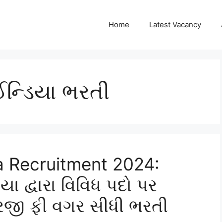
Home
Latest Vacancy
ઈન્ડિયા ભરતી
ia Recruitment 2024:
યા દ્વારા વિવિધ પદો પર
રજી ફી વગર સીધી ભરતી