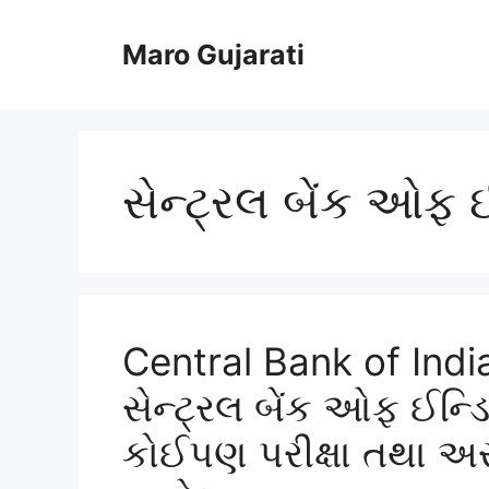
Skip
to
Maro Gujarati
content
સેન્ટ્રલ બેંક ઓફ 
Central Bank of Ind
સેન્ટ્રલ બેંક ઓફ ઈન્ડિ
કોઈપણ પરીક્ષા તથા અ