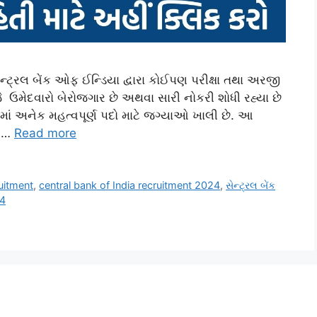
્ટ્રલ બેંક ઓફ ઈન્ડિયા દ્વારા કોઈપણ પરીક્ષા તથા અરજી
ે ઉમેદવારો બેરોજગાર છે અથવા સારી નોકરી શોધી રહ્યા છે
ાં અનેક મહત્વપૂર્ણ પદો માટે જગ્યાઓ ખાલી છે. આ
ી …
Read more
ruitment
,
central bank of India recruitment 2024
,
સેન્ટ્રલ બેંક
24