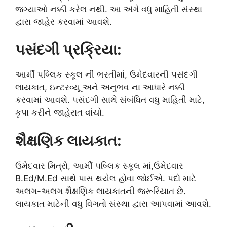
જગ્યાઓ નક્કી કરેલ નથી. આ અંગે વધુ માહિતી સંસ્થા
દ્વારા જાહેર કરવામાં આવશે.
પસંદગી પ્રક્રિયા:
આર્મી પબ્લિક સ્કૂલ ની ભરતીમાં, ઉમેદવારની પસંદગી
લાયકાત, ઇન્ટરવ્યૂ અને અનુભવ ના આધારે નક્કી
કરવામાં આવશે. પસંદગી સાથે સંબંધિત વધુ માહિતી માટે,
કૃપા કરીને જાહેરાત વાંચો.
શૈક્ષણિક લાયકાત:
ઉમેદવાર મિત્રો, આર્મી પબ્લિક સ્કૂલ માં,ઉમેદવાર
B.Ed/M.Ed સાથે પાસ થયેલ હોવા જોઈએ. પદો માટે
અલગ-અલગ શૈક્ષણિક લાયકાતની જરૂરિયાત છે.
લાયકાત માટેની વધુ વિગતો સંસ્થા દ્વારા આપવામાં આવશે.