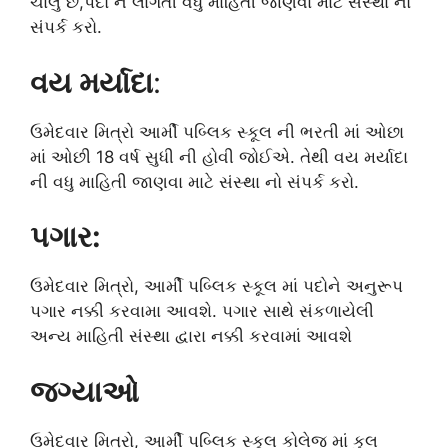
ચાલુ છે,પદો ને લાગતી વધુ માહિતી જાણવા માટે સંસ્થા નો
સંપર્ક કરો.
વય મર્યાદા
:
ઉમેદવાર મિત્રો આર્મી પબ્લિક સ્કૂલ ની ભરતી માં ઓછા
માં ઓછી 18 વર્ષ સુધી ની હોવી જોઈએ. તેથી વય મર્યાદા
ની વધુ માહિતી જાણવા માટે સંસ્થા નો સંપર્ક કરો.
પગાર:
ઉમેદવાર મિત્રો, આર્મી પબ્લિક સ્કૂલ માં પદોને અનુરૂપ
પગાર નક્કી કરવામા આવશે. પગાર સાથે સંકળાયેલી
અન્ય માહિતી સંસ્થા દ્વારા નક્કી કરવામાં આવશે
જગ્યાઓ
ઉમેદવાર મિત્રો, આર્મી પબ્લિક સ્કૂલ કોલેજ માં કુલ