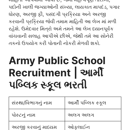
પદોની ખાલી જગ્યાઓની સંખ્યા, લાયકાત માપદંડ, પગાર
ધોરણ, અરજી ફી, પસંદગી પ્રક્રિયા અને અરજી
કરવાની પ્રક્રિયા જેવી તમામ માહિતી આ લેખ માં મળી
રહેશે. ઉમેદવાર મિત્રો અમે તમને આ લેખ ધ્યાનપૂર્વક
વાંચવાની સલાહ આપીએ છીએ, જેથી તમે આ સોનેરી
તકનો ઉપયોગ કરી પોતાની નોકરી મેળવી શકો.
Army Public School
Recruitment
| આર્મી
પબ્લિક સ્કૂલ
ભરતી
સંસ્થા/વિભાગનું નામ
આર્મી પબ્લિક સ્કૂલ
પોસ્ટનું નામ
અલગ અલગ
અરજી કરવાનું માધ્યમ
ઓફલાઈન