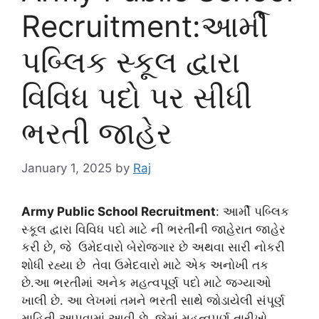
Recruitment:આર્મી
પબ્લિક સ્કૂલ દ્વારા
વિવિધ પદો પર સીધી
ભરતી જાહેર
January 1, 2025
by
Raj
Army Public School Recruitment
: આર્મી પબ્લિક
સ્કૂલ દ્વારા વિવિધ પદો માટે ની ભરતીની જાહેરાત જાહેર
કરી છે, જે ઉમેદવારો બેરોજગાર છે અથવા સારી નોકરી
શોધી રહ્યા છે તેવા ઉમેદવારો માટે એક અનોખી તક
છે.આ ભરતીમાં અનેક મહત્વપૂર્ણ પદો માટે જગ્યાઓ
ખાલી છે. આ લેખમાં તમને ભરતી સાથે જોડાયેલી સંપૂર્ણ
માહિતી આપવામાં આવી છે, જેમાં મહત્વપૂર્ણ તારીખો,