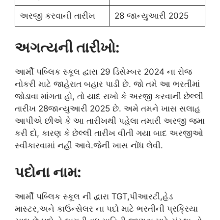
અરજી કરવાની તારીખ
28 જાન્યુઆરી 2025
અગત્યની તારીખો:
આર્મી પબ્લિક સ્કૂલ દ્વારા 29 ડિસેમ્બર 2024 ના રોજ
નોકરી માટે જાહેરાત બહાર પાડી છે. જો તમે આ ભરતીમાં
જોડાવા માંગતા હો, તો યાદ રાખો કે અરજી કરવાની છેલ્લી
તારીખ 28જાન્યુઆરી 2025 છે. અમે તમને ખાસ સલાહ
આપીએ છીએ કે આ તારીખથી પહેલા તમારી અરજી જમા
કરી દો, કારણ કે છેલ્લી તારીખ વીતી ગયા બાદ અરજીઓ
સ્વીકારવામાં નહીં આવે.જેની ખાસ નોંધ લેવી.
પદોના નામ:
આર્મી પબ્લિક સ્કૂલ ની દ્વારા TGT,પીઆરટી,હેડ
માસ્ટર,અને કાઉન્સેલર ના પદો માટે ભરતીની પ્રક્રિયા