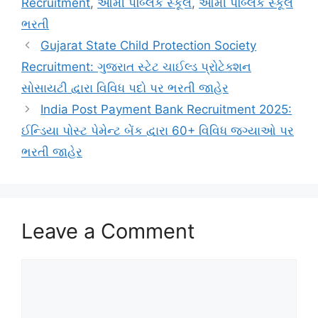
Recruitment
,
આર્મી પબ્લિક સ્કૂલ
,
આર્મી પબ્લિક સ્કૂલ
ભરતી
Gujarat State Child Protection Society
Recruitment: ગુજરાત સ્ટેટ ચાઈલ્ડ પ્રોટેક્શન
સોસાયટી દ્વારા વિવિધ પદો પર ભરતી જાહેર
India Post Payment Bank Recruitment 2025:
ઈન્ડિયા પોસ્ટ પેમેન્ટ બેંક દ્વારા 60+ વિવિધ જગ્યાઓ પર
ભરતી જાહેર
Leave a Comment
Comment