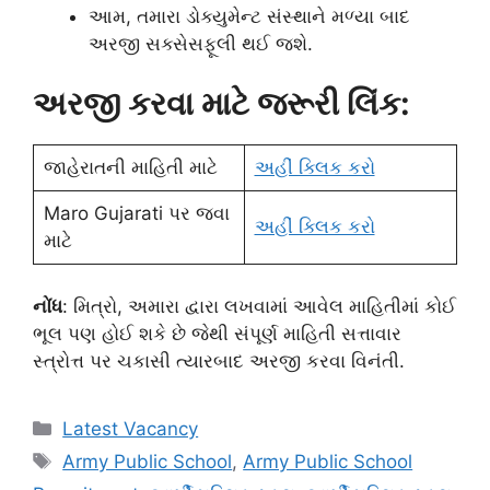
આમ, તમારા ડોક્યુમેન્ટ સંસ્થાને મળ્યા બાદ
અરજી સક્સેસફૂલી થઈ જશે.
અરજી કરવા માટે જરૂરી લિંક:
જાહેરાતની માહિતી માટે
અહીં ક્લિક કરો
Maro Gujarati પર જવા
અહીં ક્લિક કરો
માટે
નોંધ
: મિત્રો, અમારા દ્વારા લખવામાં આવેલ માહિતીમાં કોઈ
ભૂલ પણ હોઈ શકે છે જેથી સંપૂર્ણ માહિતી સત્તાવાર
સ્ત્રોત્ત પર ચકાસી ત્યારબાદ અરજી કરવા વિનંતી.
Categories
Latest Vacancy
Tags
Army Public School
,
Army Public School