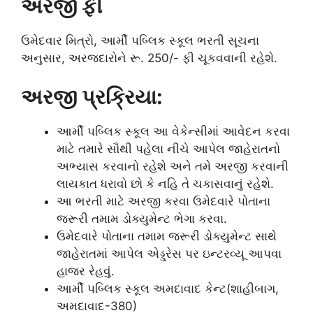
અરજી ફી
ઉમેદવાર મિત્રો, આર્મી પબ્લિક સ્કૂલ ભરતી સૂચના
અનુસાર, અરજદારોને રૂ. 250/- ફી ચૂકવવાની રહેશે.
અરજી પ્રક્રિયા:
આર્મી પબ્લિક સ્કૂલ આ વેકેન્સીમાં આવેદન કરવા
માટે તમારે સૌથી પહેલા નીચે આપેલ જાહેરાતનો
અભ્યાસ કરવાનો રહેશે અને તમે અરજી કરવાની
લાયકાત ધરાવો છો કે નહિ તે ચકાસવાનું રહેશે.
આ ભરતી માટે અરજી કરવા ઉમેદવારે પોતાના
જરૂરી તમામ ડોક્યુમેન્ટ ભેગા કરવા.
ઉમેદવારે પોતાના તમામ જરૂરી ડોક્યુમેન્ટ સાથે
જાહેરાતમાં આપેલ એડ્ડ્રેસ પર ઇન્ટરવ્યૂ આપવા
હાજર રેહવું.
આર્મી પબ્લિક સ્કૂલ અમદાવાદ કેન્ટ(શાહીબાગ,
અમદાવાદ-380)