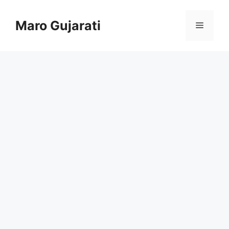
Skip
to
Maro Gujarati
Menu
content