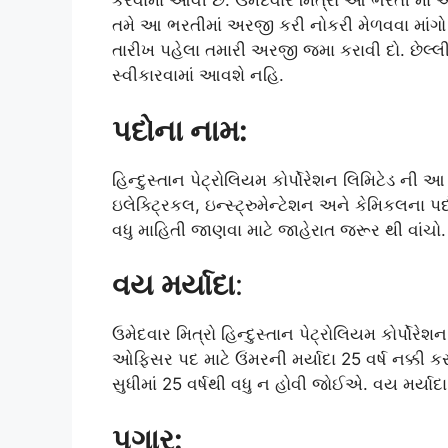
કરવામાં આવી છે. ઉમેદવાર મિત્રો આ ભરતી માં 
તમે આ ભરતીમાં અરજી કરી નોકરી મેળવવા માંગ
તારીખ પહેલા તમારી અરજી જમા કરાવી દો. છેલ્
સ્વીકારવામાં આવશે નહિ.
પદોના નામ:
હિન્દુસ્તાન પેટ્રોલિયમ કોર્પોરેશન લિમિટેડ ની
ઇલેક્ટ્રિકલ, ઇન્સ્ટ્રુમેન્ટેશન અને કેમિકલના પ
વધુ માહિતી જાણવા માટે જાહેરાત જરૂર થી વાંચો.
વય મર્યાદા
:
ઉમેદવાર મિત્રો હિન્દુસ્તાન પેટ્રોલિયમ કોર્પોર
ઓફિસર પદ માટે ઉંમરની મર્યાદા 25 વર્ષ નક્કી 
સુધીમાં 25 વર્ષથી વધુ ન હોવી જોઈએ. વય મર્યાદા
પગાર: