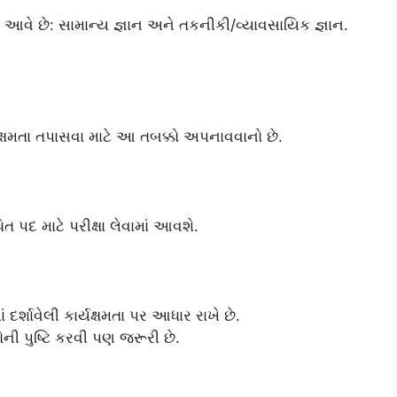
ં આવે છે: સામાન્ય જ્ઞાન અને તકનીકી/વ્યાવસાયિક જ્ઞાન.
ક્ષમતા તપાસવા માટે આ તબક્કો અપનાવવાનો છે.
ત પદ માટે પરીક્ષા લેવામાં આવશે.
દર્શાવેલી કાર્યક્ષમતા પર આધાર રાખે છે.
ોની પુષ્ટિ કરવી પણ જરૂરી છે.