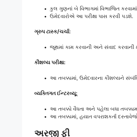
કુલ ગુણનાં બે વિભાગમાં વિભાજિત કરવામા
ઉમેદવારોએ આ પરીક્ષા પાસ કરવી પડશે.
ગ્રુપ ટાસ્ક/ચર્ચા:
જૂથમાં કામ કરવાની અને સંવાદ કરવાની 
કૌશલ્ય પરીક્ષા:
આ તબક્કામાં, ઉમેદવારના કૌશલ્યને સંબંધિ
વ્યક્તિગત ઈન્ટરવ્યૂ:
આ તબક્કો વૈધતા અને પહેલા બધા તબક્કામાં 
આ તબક્કામાં, હયાત વપરાશકર્તા દસ્તાવેજ
અરજી ફી