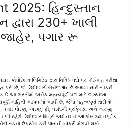
 2025: હિન્દુસ્તાન
શન દ્વારા 230+ ખાલી
ાહેર, પગાર રૂ
ોલિયમ કોર્પોરેશન લિમિટેડ દ્વારા વિવિધ પદો પર કોઈપણ પરીક્ષા
 કરી છે, જે ઉમેદવારો બેરોજગાર છે અથવા સારી નોકરી
તક છે.આ ભરતીમાં અનેક મહત્વપૂર્ણ પદો માટે જગ્યાઓ
પૂર્ણ માહિતી આપવામાં આવી છે, જેમાં મહત્વપૂર્ણ તારીખો,
ડ, પગાર ધોરણ, અરજી ફી, પસંદગી પ્રક્રિયા અને અરજી
 મળી રહેશે. ઉમેદવાર મિત્રો અમે તમને આ લેખ ધ્યાનપૂર્વક
રી તકનો ઉપયોગ કરી પોતાની નોકરી મેળવી શકો.