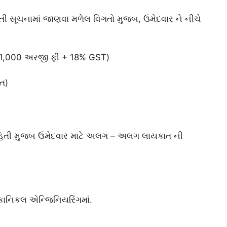
 ભરતી સૂચનામાં જાણવા મળેલ વિગતો મુજબ, ઉમેદવાર ને નીચે
₹1,000 અરજી ફી + 18% GST)
્ત)
ની માહિતી મુજબ ઉમેદવાર માટે અલગ – અલગ લાયકાત ની
મેકાનિકલ એન્જિનિયરિંગમાં.