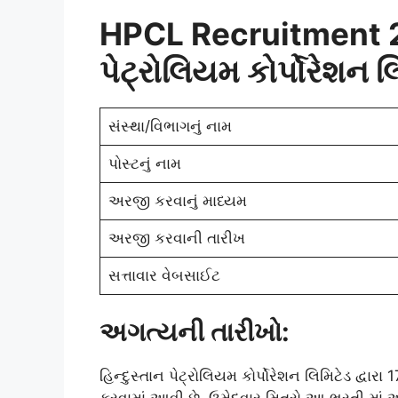
HPCL Recruitment
પેટ્રોલિયમ કોર્પોરેશન 
સંસ્થા/વિભાગનું નામ
પોસ્ટનું નામ
અરજી કરવાનું માધ્યમ
અરજી કરવાની તારીખ
સત્તાવાર વેબસાઈટ
અગત્યની તારીખો:
હિન્દુસ્તાન પેટ્રોલિયમ કોર્પોરેશન લિમિટેડ દ્વ