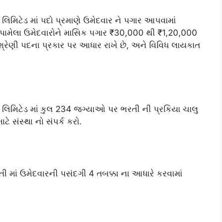
શન લિમિટેડ માં પદો પ્રમાણે ઉમેદવાર ને પગાર આપવામાં
પામેલા ઉમેદવારોને માસિક પગાર ₹30,000 થી ₹1,20,000
રેણી પદના પ્રકાર પર આધાર રાખે છે, અને વિવિધ લાયકાત
ેશન લિમિટેડ માં કુલ 234 જગ્યાઓ પર ભરતી ની પ્રકિયા ચાલુ
ે સંસ્થા નો સંપર્ક કરો.
ભરતી માં ઉમેદવારની પસંદગી 4 તબક્કા ના આધારે કરવામાં