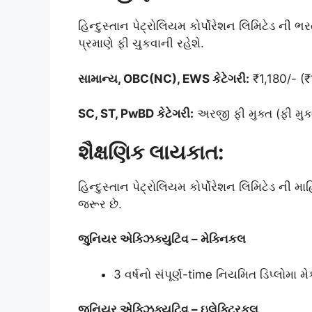
હિન્દુસ્તાન પેટ્રોલિયમ કોર્પોરેશન લિમિટેડ ની
પ્રમાણે ફી ચુકવાની રહેશે.
સામાન્ય, OBC(NC), EWS કેટેગરી:
₹1,180/- (
SC, ST, PwBD કેટેગરી:
અરજી ફી મુક્ત (ફી મુક
શૈક્ષણિક લાયકાત:
હિન્દુસ્તાન પેટ્રોલિયમ કોર્પોરેશન લિમિટેડ 
જરૂર છે.
જુનિયર એક્ઝિક્યુટિવ – મેક્નિકલ
3 વર્ષનો સંપૂર્ણ-time નિયમિત ડિપ્લોમા 
જુનિયર એક્ઝિક્યુટિવ – ઇલેક્ટ્રિકલ