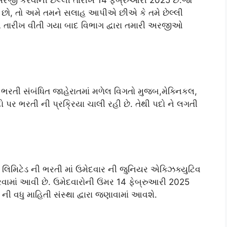
અરજી કરવાની છેલ્લી તારીખ 14 ફેબ્રુઆરી 2025 છે.જો
ો છો, તો અમે તમને સલાહ આપીએ છીએ કે તમે છેલ્લી
લી તારીખ વીતી ગયા બાદ વિભાગ દ્વારા તમારી અરજીઓ
 આ ભરતી સંબંધિત જાહેરાતમાં મળેલ વિગતો મુજબ,મેક્નિકલ,
દો પર ભરતી ની પ્રક્રિયા ચાલી રહી છે. તેથી પદો ને લગતી
ેશન લિમિટેડ ની ભરતી માં ઉમેદવાર ની જુનિયર એક્ઝિક્યુટિવ
કરવામાં આવી છે. ઉમેદવારોની ઉંમર 14 ફેબ્રુઆરી 2025
 ની વધુ માહિતી સંસ્થા દ્વારા જણાવામાં આવશે.