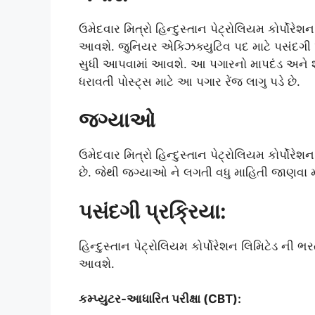
ઉમેદવાર મિત્રો હિન્દુસ્તાન પેટ્રોલિયમ કોર્પોરે
આવશે. જુનિયર એક્ઝિક્યુટિવ પદ માટે પસંદગી 
સુધી આપવામાં આવશે. આ પગારનો માપદંડ અને શ્
ધરાવતી પોસ્ટ્સ માટે આ પગાર રેંજ લાગુ પડે છે.
જગ્યાઓ
ઉમેદવાર મિત્રો હિન્દુસ્તાન પેટ્રોલિયમ કોર્પોર
છે. જેથી જગ્યાઓ ને લગતી વધુ માહિતી જાણવા માટ
પસંદગી પ્રક્રિયા:
હિન્દુસ્તાન પેટ્રોલિયમ કોર્પોરેશન લિમિટેડ ની 
આવશે.
કમ્પ્યુટર-આધારિત પરીક્ષા (CBT):