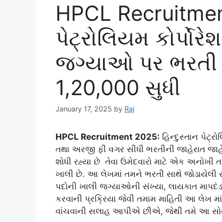
HPCL Recruitment
પેટ્રોલિયમ કોર્પોરે
જગ્યાઓ પર ભરતી જ
1,20,000 સુધી
January 17, 2025
by
Raj
HPCL Recruitment 2025:
હિન્દુસ્તાન પેટ્ર
તથા અરજી ફી વગર સીધી ભરતીની જાહેરાત જાહેર
શોધી રહ્યા છે તેવા ઉમેદવારો માટે એક અનોખી 
ખાલી છે. આ લેખમાં તમને ભરતી સાથે જોડાયેલી સં
પદોની ખાલી જગ્યાઓની સંખ્યા, લાયકાત માપદં
કરવાની પ્રક્રિયા જેવી તમામ માહિતી આ લેખ માં
વાંચવાની સલાહ આપીએ છીએ, જેથી તમે આ સોને