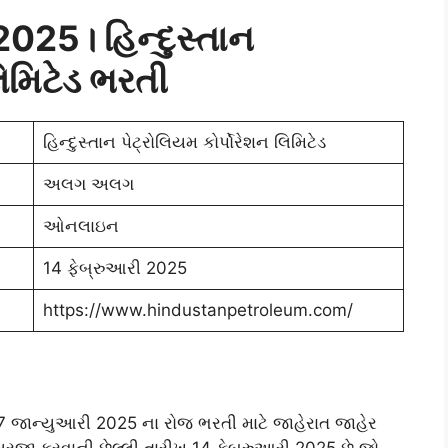
 2025
। હિન્દુસ્તાન
લિમિટેડ
ભરતી
હિન્દુસ્તાન પેટ્રોલિયમ કોર્પોરેશન લિમિટેડ
અલગ અલગ
ઓનલાઇન
14 ફેબ્રુઆરી 2025
https://www.hindustanpetroleum.com/
ારા 17 જાન્યુઆરી 2025 ના રોજ ભરતી માટે જાહેરાત જાહેર