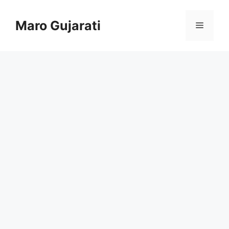
Skip
to
Maro Gujarati
Menu
content