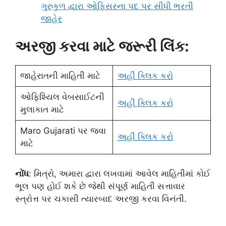
ગુરુકુળ દ્વારા ઓફિસરના પદ પર સીધી ભરતી
જાહેર
અરજી કરવા માટે જરૂરી લિંક:
જાહેરાતની માહિતી માટે
અહીં ક્લિક કરો
ઓફિશ્યિલ વેબસાઈટની
અહીં ક્લિક કરો
મુલાકાત માટે
Maro Gujarati પર જવા
અહીં ક્લિક કરો
માટે
નોંધ
: મિત્રો, અમારા દ્વારા લખવામાં આવેલ માહિતીમાં કોઈ
ભૂલ પણ હોઈ શકે છે જેથી સંપૂર્ણ માહિતી સત્તાવાર
સ્ત્રોત્ત પર ચકાસી ત્યારબાદ અરજી કરવા વિનંતી.