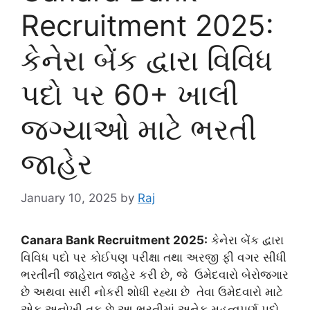
Recruitment 2025:
કેનેરા બેંક દ્વારા વિવિધ
પદો પર 60+ ખાલી
જગ્યાઓ માટે ભરતી
જાહેર
January 10, 2025
by
Raj
Canara Bank Recruitment 2025:
કેનેરા બેંક દ્વારા
વિવિધ પદો પર કોઈપણ પરીક્ષા તથા અરજી ફી વગર સીધી
ભરતીની જાહેરાત જાહેર કરી છે, જે ઉમેદવારો બેરોજગાર
છે અથવા સારી નોકરી શોધી રહ્યા છે તેવા ઉમેદવારો માટે
એક અનોખી તક છે.આ ભરતીમાં અનેક મહત્વપૂર્ણ પદો