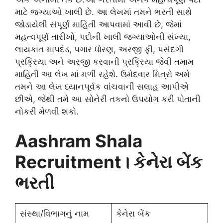
માટે જગ્યાઓ ખાલી છે. આ લેખમાં તમને ભરતી સાથે
જોડાયેલી સંપૂર્ણ માહિતી આપવામાં આવી છે, જેમાં
મહત્વપૂર્ણ તારીખો, પદોની ખાલી જગ્યાઓની સંખ્યા,
લાયકાત માપદંડ, પગાર ધોરણ, અરજી ફી, પસંદગી
પ્રક્રિયા અને અરજી કરવાની પ્રક્રિયા જેવી તમામ
માહિતી આ લેખ માં મળી રહેશે. ઉમેદવાર મિત્રો અમે
તમને આ લેખ ધ્યાનપૂર્વક વાંચવાની સલાહ આપીએ
છીએ, જેથી તમે આ સોનેરી તકનો ઉપયોગ કરી પોતાની
નોકરી મેળવી શકો.
Aashram Shala
Recruitment
। કેનેરા બેંક
ભરતી
સંસ્થા/વિભાગનું નામ
કેનેરા બેંક