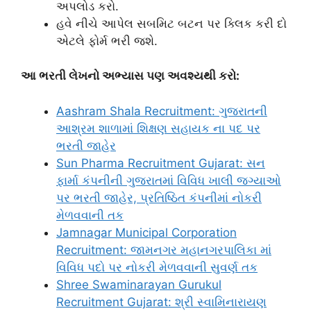
અપલોડ કરો.
હવે નીચે આપેલ સબમિટ બટન પર ક્લિક કરી દો
એટલે ફોર્મ ભરી જશે.
આ ભરતી લેખનો અભ્યાસ પણ અવશ્યથી કરો:
Aashram Shala Recruitment: ગુજરાતની
આશ્રમ શાળામાં શિક્ષણ સહાયક ના પદ પર
ભરતી જાહેર
Sun Pharma Recruitment Gujarat: સન
ફાર્મા કંપનીની ગુજરાતમાં વિવિધ ખાલી જગ્યાઓ
પર ભરતી જાહેર, પ્રતિષ્ઠિત કંપનીમાં નોકરી
મેળવવાની તક
Jamnagar Municipal Corporation
Recruitment: જામનગર મહાનગરપાલિકા માં
વિવિધ પદો પર નોકરી મેળવવાની સુવર્ણ તક
Shree Swaminarayan Gurukul
Recruitment Gujarat: શ્રી સ્વામિનારાયણ