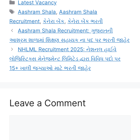
Categories
Latest Vacancy
Tags
Aashram Shala
,
Aashram Shala
Recruitment
,
કેનેરા બેંક
,
કેનેરા બેંક ભરતી
Aashram Shala Recruitment: ગુજરાતની
આશ્રમ શાળામાં શિક્ષણ સહાયક ના પદ પર ભરતી જાહેર
NHLML Recruitment 2025: નેશનલ હાઈવે
લોજિસ્ટિક્સ મેનેજમેન્ટ લિમિટેડ દ્વારા વિવિધ પદો પર
15+ ખાલી જગ્યાઓ માટે ભરતી જાહેર
Leave a Comment
Comment