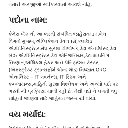
તમારી અરજીઓ સ્વીકારવામાં આવશે નહિ.
પદોના નામ:
કેનેરા બેંક ની આ ભરતી સંબંધિત જાહેરાતમાં મળેલ
વિગતો મુજબ,એપ્લિકેશન ડેવલપર્સ,ક્લાઉડ
એડમિનિસ્ટ્રેટર,મેઘ સુરક્ષા વિશ્લેષક,ડેટા એનાલિસ્ટ,ડેટા
બેઝ એડમિનિસ્ટ્રેટર,ડેટા એન્જિનિયર,ડેટા માઇનિંગ
નિષ્ણાત,એથિકલ હેકર અને પેનિટ્રેશન ટેસ્ટર,
(એક્સ્ટ્રેક્ટ ટ્રાન્સફોર્મ એન્ડ લોડ) નિષ્ણાત,GRC
એનાલિસ્ટ – IT ગવર્નન્સ, IT રિસ્ક અને
કમ્પ્લાયન્સ,માહિતી સુરક્ષા વિશ્લેષક અને અન્યો પદો પર
ભરતી ની પ્રક્રિયા ચાલી રહી છે. તેથી પદો ને લગતી વધુ
માહિતી જાણવા માટે જાહેરાત જરૂર થી વાંચો.
વય મર્યાદા
: