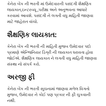
કેનેરા બેંક ની ભરતી માં ઉમેદવારની પસંદગી શૈક્ષણિક
લાયકાત,ઇન્ટરવ્યૂ ,પરીક્ષા અને અનુભવના આધારે
કરવામાં આવશે. પસંદગી ને લગતી વધુ માહિતી જાણવા
માટે જાહેરાત વાંચો.
શૈક્ષણિક લાયકાત:
કેનેરા બેંક ની ભરતી ની માહિતી મુજબ ઉમેદવાર પદો
પ્રમાણે એન્જિનિયર ડિગ્રી ની લાયકાત ધરાવતા હોવા
જોઈએ. શૈક્ષણિક લાયકાત ને લગતી વધુ માહિતી જાણવા
સંસ્થા નો સંપર્ક કરો.
અરજી ફી
કેનેરા બેંક ની ભરતી સૂચનામાં જાણવા મળેલ વિગતો
મુજબ, ઉમેદવાર ને કોઈ પણ પ્રકાર ની ફી ચુકવાની
નથી.