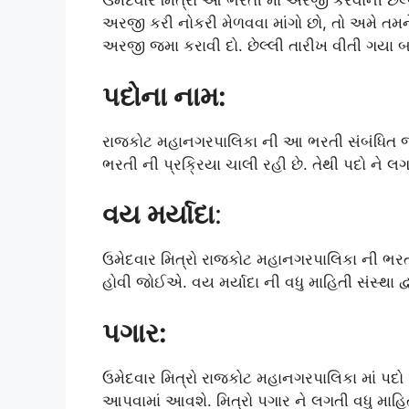
ઉમેદવાર મિત્રો આ ભરતી માં અરજી કરવાની છેલ
અરજી કરી નોકરી મેળવવા માંગો છો, તો અમે તમ
અરજી જમા કરાવી દો. છેલ્લી તારીખ વીતી ગયા બ
પદોના નામ:
રાજકોટ મહાનગરપાલિકા ની આ ભરતી સંબંધિત જા
ભરતી ની પ્રક્રિયા ચાલી રહી છે. તેથી પદો ને લ
વય મર્યાદા
:
ઉમેદવાર મિત્રો રાજકોટ મહાનગરપાલિકા ની ભરતી
હોવી જોઈએ. વય મર્યાદા ની વધુ માહિતી સંસ્થા દ
પગાર:
ઉમેદવાર મિત્રો રાજકોટ મહાનગરપાલિકા માં પદો પ
આપવામાં આવશે. મિત્રો પગાર ને લગતી વધુ માહિતી