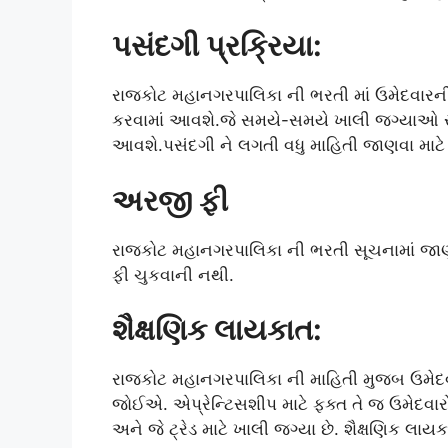
પસંદગી પ્રક્રિયા:
રાજકોટ મહાનગરપાલિકા ની ભરતી માં ઉમેદવારની
કરવામાં આવશે.જે સમયે-સમયે ખાલી જગ્યાઓ સર્જા
આવશે.પસંદગી ને લગતી વધુ માહિતી જાણવા માટે 
અરજી ફી
રાજકોટ મહાનગરપાલિકા ની ભરતી સૂચનામાં જાણ
ફી ચુકવાની નથી.
શૈક્ષણિક લાયકાત:
રાજકોટ મહાનગરપાલિકા ની માહિતી મુજબ ઉમેદવાર તે
જોઈએ. એપ્રેન્ટિસશીપ માટે ફક્ત તે જ ઉમેદવારો અર
અને જે ટ્રેડ માટે ખાલી જગ્યા છે. શૈક્ષણિક લાય