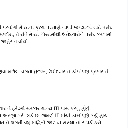
 પસંદગી મેરિટના ક્રમ પ્રમાણે ખાલી જગ્યાઓ માટે પસંદ
ય, તે રીતે મેરિટ લિસ્ટમાંથી ઉમેદવારોને પસંદ કરવામાં
જાહેરાત વાંચો.
વા મળેલ વિગતો મુજબ, ઉમેદવાર ને કોઈ પણ પ્રકાર ની
 ટ્રેડમાં સરકાર માન્ય ITI પાસ કરેલું હોવું
જી કરી શકે છે, જેમણે ITIમાંથી કોર્સ પૂર્ણ કર્યું હોય
કાત ને લગતી વધુ માહિતી જાણવા સંસ્થા નો સંપર્ક કરો.