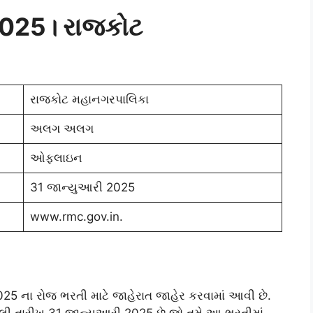
2025
। રાજકોટ
રાજકોટ મહાનગરપાલિકા
અલગ અલગ
ઓફલાઇન
31 જાન્યુઆરી 2025
www.rmc.gov.in.
25 ના રોજ ભરતી માટે જાહેરાત જાહેર કરવામાં આવી છે.