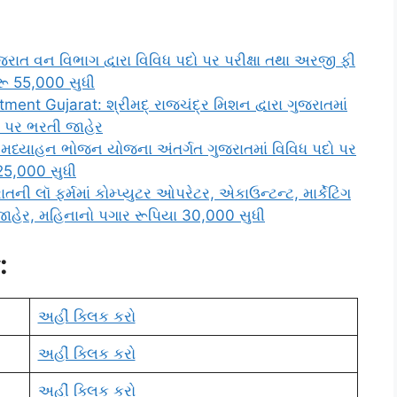
ાત વન વિભાગ દ્વારા વિવિધ પદો પર પરીક્ષા તથા અરજી ફી
રૂ 55,000 સુધી
nt Gujarat: શ્રીમદ્ રાજચંદ્ર મિશન દ્વારા ગુજરાતમાં
 પર ભરતી જાહેર
મધ્યાહન ભોજન યોજના અંતર્ગત ગુજરાતમાં વિવિધ પદો પર
 25,000 સુધી
 લૉ ફર્મમાં કોમ્પ્યુટર ઓપરેટર, એકાઉન્ટન્ટ, માર્કેટિંગ
ાહેર, મહિનાનો પગાર રૂપિયા 30,000 સુધી
:
અહીં ક્લિક કરો
અહીં ક્લિક કરો
અહીં ક્લિક કરો