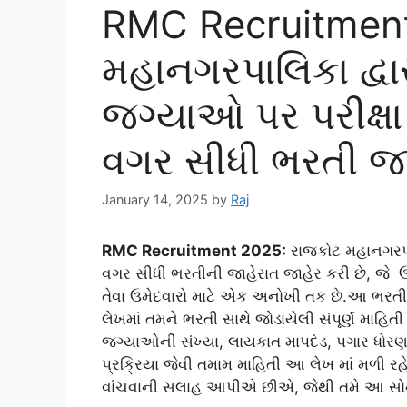
RMC Recruitment
મહાનગરપાલિકા દ્વ
જગ્યાઓ પર પરીક્ષ
વગર સીધી ભરતી જા
January 14, 2025
by
Raj
RMC Recruitment 2025:
રાજકોટ મહાનગરપાલ
વગર સીધી ભરતીની જાહેરાત જાહેર કરી છે, જે ઉ
તેવા ઉમેદવારો માટે એક અનોખી તક છે.આ ભરતીમ
લેખમાં તમને ભરતી સાથે જોડાયેલી સંપૂર્ણ માહિતી
જગ્યાઓની સંખ્યા, લાયકાત માપદંડ, પગાર ધોર
પ્રક્રિયા જેવી તમામ માહિતી આ લેખ માં મળી રહે
વાંચવાની સલાહ આપીએ છીએ, જેથી તમે આ સોને