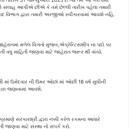
્લી તારીખ 31 જાન્યુઆરી 2025 છે.જો તમે આ ભરતીમાં
ને સલાહ આપીએ છીએ કે તમે છેલ્લી તારીખ પહેલા તમારી
ાદ વિભાગ દ્વારા તમારી અરજીઓ સ્વીકારવામાં આવશે નહિ.
હેરાતમાં મળેલ વિગતો મુજબ,એપ્રેન્ટિસશીપ ના પદો પર
ગતી વધુ માહિતી જાણવા માટે જાહેરાત જરૂર થી વાંચો.
 માં ઉમેદવાર ની ઉંમર ઓછાં માં ઓછી 18 વર્ષ સુધીની
્વારા જણાવામાં આવશે.
્રમાણે સરકારશ્રી દ્વારા નક્કી કરેલ રકમના આધારે
 જાણવા માટે સંસ્થા નો સંપર્ક કરો.