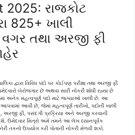
 2025: રાજકોટ
ારા 825+ ખાલી
ા વગર તથા અરજી ફી
હેર
િકા દ્વારા વિવિધ પદો પર કોઈપણ પરીક્ષા તથા અરજી ફી
મેદવારો બેરોજગાર છે અથવા સારી નોકરી શોધી રહ્યા છે
ાં અનેક મહત્વપૂર્ણ પદો માટે જગ્યાઓ ખાલી છે. આ
 આપવામાં આવી છે, જેમાં મહત્વપૂર્ણ તારીખો, પદોની ખાલી
ણ, અરજી ફી, પસંદગી પ્રક્રિયા અને અરજી કરવાની
શે. ઉમેદવાર મિત્રો અમે તમને આ લેખ ધ્યાનપૂર્વક
રી તકનો ઉપયોગ કરી પોતાની નોકરી મેળવી શકો.