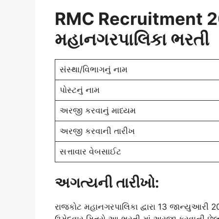
RMC Recruitment 
મહાનગરપાલિકા ભરતી
સંસ્થા/વિભાગનું નામ
પોસ્ટનું નામ
અરજી કરવાનું માધ્યમ
અરજી કરવાની તારીખ
સત્તાવાર વેબસાઈટ
અગત્યની તારીખો:
રાજકોટ મહાનગરપાલિકા દ્વારા 13 જાન્યુઆરી 20