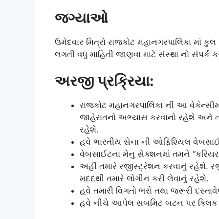
જગ્યાઓ
ઉમેદવાર મિત્રો રાજકોટ મહાનગરપાલિકા માં કુ
લગતી વધુ માહિતી જાણવા માટે સંસ્થા નો સંપર્ક ક
અરજી પ્રક્રિયા:
રાજકોટ મહાનગરપાલિકા ની આ વેકેન્સીમા
જાહેરાતનો અભ્યાસ કરવાનો રહેશે અને ત
રહેશે.
હવે ભારતીય સેના ની ઓફિશ્યિલ વેબસાઈટ
વેબસાઈટના મેનુ સેક્શનમાં તમને “કરિયર
અહીં તમારે રજીસ્ટ્રેશન કરવાનું રહેશે. 
મદદથી તમારે લોગીન કરી લેવાનું રહેશે.
હવે તમારી વિગતો ભરો તથા જરૂરી દસ્તા
હવે નીચે આપેલ સબમિટ બટન પર ક્લિક ક