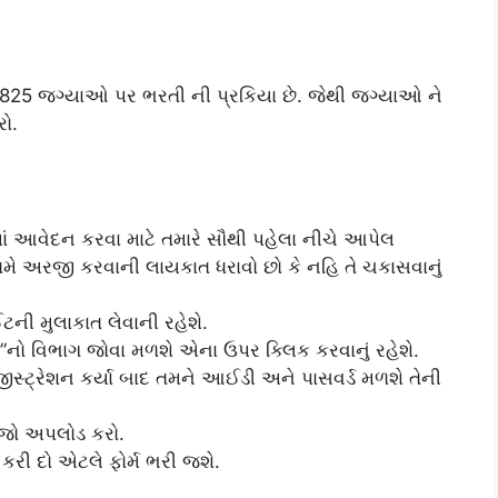
લ 825 જગ્યાઓ પર ભરતી ની પ્રકિયા છે. જેથી જગ્યાઓ ને
રો.
ં આવેદન કરવા માટે તમારે સૌથી પહેલા નીચે આપેલ
મે અરજી કરવાની લાયકાત ધરાવો છો કે નહિ તે ચકાસવાનું
ની મુલાકાત લેવાની રહેશે.
”નો વિભાગ જોવા મળશે એના ઉપર ક્લિક કરવાનું રહેશે.
રજીસ્ટ્રેશન કર્યા બાદ તમને આઈડી અને પાસવર્ડ મળશે તેની
વેજો અપલોડ કરો.
રી દો એટલે ફોર્મ ભરી જશે.