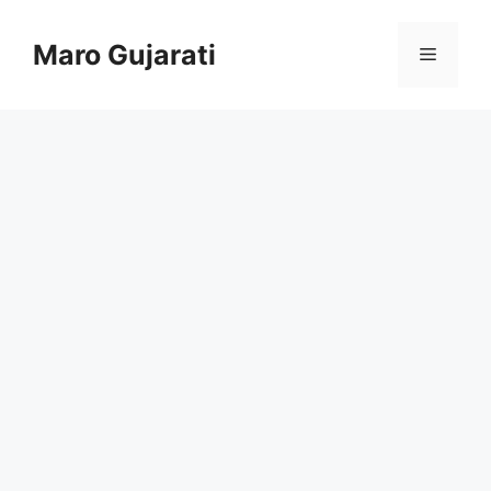
Skip
to
Maro Gujarati
Menu
content