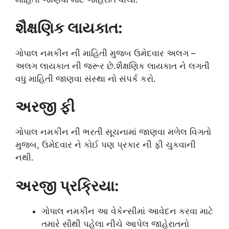
શૈક્ષણિક લાયકાત:
ગોપાલ નમકીન ની માહિતી મુજબ ઉમેદવાર અલગ –
અલગ લાયકાત ની જરૂર છે.શૈક્ષણિક લાયકાત ને લગતી
વધુ માહિતી જાણવા સંસ્થા નો સંપર્ક કરો.
અરજી ફી
ગોપાલ નમકીન ની ભરતી સૂચનામાં જાણવા મળેલ વિગતો
મુજબ, ઉમેદવાર ને કોઈ પણ પ્રકાર ની ફી ચુકવાની
નથી.
અરજી પ્રક્રિયા:
ગોપાલ નમકીન આ વેકેન્સીમાં આવેદન કરવા માટે
તમારે સૌથી પહેલા નીચે આપેલ જાહેરાતનો