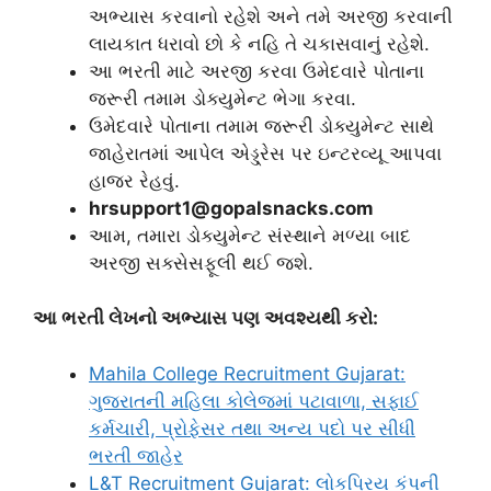
અભ્યાસ કરવાનો રહેશે અને તમે અરજી કરવાની
લાયકાત ધરાવો છો કે નહિ તે ચકાસવાનું રહેશે.
આ ભરતી માટે અરજી કરવા ઉમેદવારે પોતાના
જરૂરી તમામ ડોક્યુમેન્ટ ભેગા કરવા.
ઉમેદવારે પોતાના તમામ જરૂરી ડોક્યુમેન્ટ સાથે
જાહેરાતમાં આપેલ એડ્ડ્રેસ પર ઇન્ટરવ્યૂ આપવા
હાજર રેહવું.
hrsupport1@gopalsnacks.com
આમ, તમારા ડોક્યુમેન્ટ સંસ્થાને મળ્યા બાદ
અરજી સક્સેસફૂલી થઈ જશે.
આ ભરતી લેખનો અભ્યાસ પણ અવશ્યથી કરો:
Mahila College Recruitment Gujarat:
ગુજરાતની મહિલા કોલેજમાં પટાવાળા, સફાઈ
કર્મચારી, પ્રોફેસર તથા અન્ય પદો પર સીધી
ભરતી જાહેર
L&T Recruitment Gujarat: લોકપ્રિય કંપની