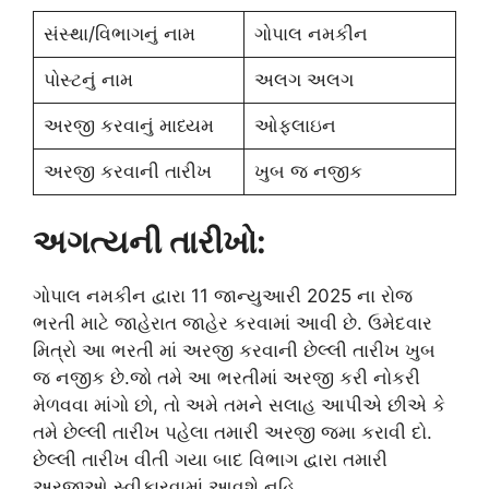
સંસ્થા/વિભાગનું નામ
ગોપાલ નમકીન
પોસ્ટનું નામ
અલગ અલગ
અરજી કરવાનું માધ્યમ
ઓફલાઇન
અરજી કરવાની તારીખ
ખુબ જ નજીક
અગત્યની તારીખો:
ગોપાલ નમકીન દ્વારા 11 જાન્યુઆરી 2025 ના રોજ
ભરતી માટે જાહેરાત જાહેર કરવામાં આવી છે. ઉમેદવાર
મિત્રો આ ભરતી માં અરજી કરવાની છેલ્લી તારીખ ખુબ
જ નજીક છે.જો તમે આ ભરતીમાં અરજી કરી નોકરી
મેળવવા માંગો છો, તો અમે તમને સલાહ આપીએ છીએ કે
તમે છેલ્લી તારીખ પહેલા તમારી અરજી જમા કરાવી દો.
છેલ્લી તારીખ વીતી ગયા બાદ વિભાગ દ્વારા તમારી
અરજીઓ સ્વીકારવામાં આવશે નહિ.