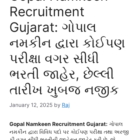
Recruitment
Gujarat: ગોપાલ
નમકીન દ્વારા કોઈપણ
પરીક્ષા વગર સીધી
ભરતી જાહેર, છેલ્લી
તારીખ ખુબજ નજીક
January 12, 2025
by
Raj
Gopal Namkeen Recruitment Gujarat:
ગોપાલ
નમકીન દ્વારા વિવિધ પદો પર કોઈપણ પરીક્ષા તથા અરજી
ફી વગર સીધી ભરતીની જાહેરાત જાહેર કરી છે, જે