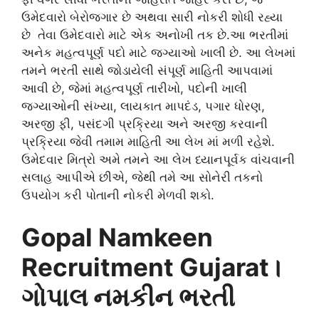
ઉમેદવારો બેરોજગાર છે અથવા સારી નોકરી શોધી રહ્યા
છે તેવા ઉમેદવારો માટે એક અનોખી તક છે.આ ભરતીમાં
અનેક મહત્વપૂર્ણ પદો માટે જગ્યાઓ ખાલી છે. આ લેખમાં
તમને ભરતી સાથે જોડાયેલી સંપૂર્ણ માહિતી આપવામાં
આવી છે, જેમાં મહત્વપૂર્ણ તારીખો, પદોની ખાલી
જગ્યાઓની સંખ્યા, લાયકાત માપદંડ, પગાર ધોરણ,
અરજી ફી, પસંદગી પ્રક્રિયા અને અરજી કરવાની
પ્રક્રિયા જેવી તમામ માહિતી આ લેખ માં મળી રહેશે.
ઉમેદવાર મિત્રો અમે તમને આ લેખ ધ્યાનપૂર્વક વાંચવાની
સલાહ આપીએ છીએ, જેથી તમે આ સોનેરી તકનો
ઉપયોગ કરી પોતાની નોકરી મેળવી શકો.
Gopal Namkeen
Recruitment Gujarat
।
ગોપાલ નમકીન ભરતી