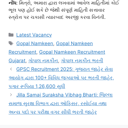
નોંધ
: મિત્રો, અમારા દ્વારા લખવામાં આવેલ માહિતીમાં કોઈ
ભૂલ પણ હોઈ શકે છે જેથી સંપૂર્ણ માહિતી સત્તાવાર
સ્ત્રોત્ત પર ચકાસી ત્યારબાદ અરજી કરવા વિનંતી.
Categories
Latest Vacancy
Tags
Gopal Namkeen
,
Gopal Namkeen
Recruitment
,
Gopal Namkeen Recruitment
Gujarat
,
ગોપાલ નમકીન
,
ગોપાલ નમકીન ભરતી
GPSC Recruitment 2025: ગુજરાત જાહેર સેવા
આયોગ દ્વારા 100+ વિવિધ જગ્યાઓ પર ભરતી જાહેર,
પગાર રૂપિયા 1,26,600 સુધી
Jilla Samaj Suraksha Vibhag Bharti: જિલ્લા
સમાજ સુરક્ષા વિભાગ દ્વારા ઓફિસર, રસોઈયા તથા
અન્ય પદો પર પરીક્ષા વગર સીધી ભરતી જાહેર