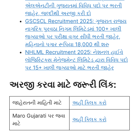
એલએનટીની ગુજરાતમાં વિવિધ પદો પર ભરતી
જાહેર, જલ્દીથી અરજી કરી દો
GSCSCL Recruitment 2025: ગુજરાત રાજ્ય
નાગરિક પુરવઠા નિગમ લિમિટેડમાં 100+ ખાલી
જગ્યાઓ પર પરીક્ષા વગર સીધી ભરતી જાહેર,
મહિનાનો પગાર રૂપિયા 18,000 થી શરુ
NHLML Recruitment 2025: નેશનલ હાઈવે
લોજિસ્ટિક્સ મેનેજમેન્ટ લિમિટેડ દ્વારા વિવિધ પદો
પર 15+ ખાલી જગ્યાઓ માટે ભરતી જાહેર
અરજી કરવા માટે જરૂરી લિંક:
જાહેરાતની માહિતી માટે
અહીં ક્લિક કરો
Maro Gujarati પર જવા
અહીં ક્લિક કરો
માટે