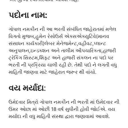
પદોના નામ:
ગોપાલ નમકીન ની આ ભરતી સંબંધિત જાહેરાતમાં મળેલ
વિગતો મુજબ,હુમેન રેસોઉર્સ એક્સએક્યુટિવે(માનવ
સંસાધન કાર્યકારી)લેબર મેનેજમેન્ટ,વહીવટ,પ્લાન્ટ
અનુપાલન,ઇન્ડક્શન અને તાલીમ ઔપચારિકતા,હાજરી
ટ્રેકિંગ સિસ્ટમ,શિફ્ટ અને હાજરી સંકલન ના પદો પર
ભરતી ની પ્રક્રિયા ચાલી રહી છે. તેથી પદો ને લગતી વધુ
માહિતી જાણવા માટે જાહેરાત જરૂર થી વાંચો.
વય મર્યાદા
:
ઉમેદવાર મિત્રો ગોપાલ નમકીન ની ભરતી માં ઉમેદવાર ની
ઉંમર ઓછા માં ઓછી 18 વર્ષ સુધીની હોવી જોઈએ. વય
મર્યાદા ની વધુ માહિતી સંસ્થા દ્વારા જણાવામાં આવશે.