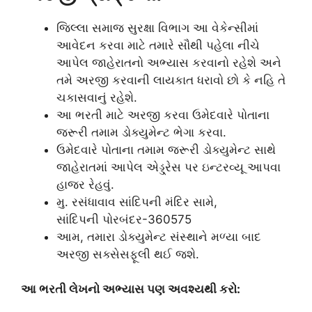
જિલ્લા સમાજ સુરક્ષા વિભાગ આ વેકેન્સીમાં
આવેદન કરવા માટે તમારે સૌથી પહેલા નીચે
આપેલ જાહેરાતનો અભ્યાસ કરવાનો રહેશે અને
તમે અરજી કરવાની લાયકાત ધરાવો છો કે નહિ તે
ચકાસવાનું રહેશે.
આ ભરતી માટે અરજી કરવા ઉમેદવારે પોતાના
જરૂરી તમામ ડોક્યુમેન્ટ ભેગા કરવા.
ઉમેદવારે પોતાના તમામ જરૂરી ડોક્યુમેન્ટ સાથે
જાહેરાતમાં આપેલ એડ્ડ્રેસ પર ઇન્ટરવ્યૂ આપવા
હાજર રેહવું.
મુ. રસંધાવાવ સાંદિપની મંદિર સામે,
સાંદિપની પોરબંદર-360575
આમ, તમારા ડોક્યુમેન્ટ સંસ્થાને મળ્યા બાદ
અરજી સક્સેસફૂલી થઈ જશે.
આ ભરતી લેખનો અભ્યાસ પણ અવશ્યથી કરો: