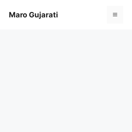
Skip
to
Maro Gujarati
Menu
content