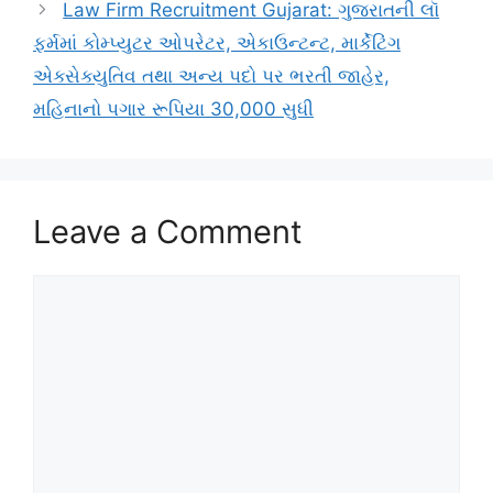
Law Firm Recruitment Gujarat: ગુજરાતની લૉ
ફર્મમાં કોમ્પ્યુટર ઓપરેટર, એકાઉન્ટન્ટ, માર્કેટિંગ
એક્સેક્યુતિવ તથા અન્ય પદો પર ભરતી જાહેર,
મહિનાનો પગાર રૂપિયા 30,000 સુધી
Leave a Comment
Comment