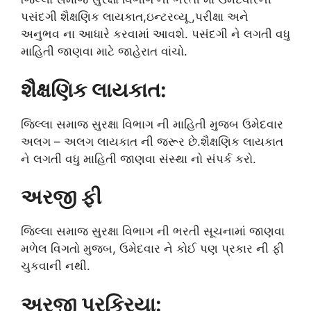
પસંદગી શૈક્ષણિક લાયકાત,ઇન્ટરવ્યૂ ,પરીક્ષા અને
અનુભવ ના આધારે કરવામાં આવશે. પસંદગી ને લગતી વધુ
માહિતી જાણવા માટે જાહેરાત વાંચો.
શૈક્ષણિક લાયકાત:
જિલ્લા સમાજ સુરક્ષા વિભાગ ની માહિતી મુજબ ઉમેદવાર
અલગ – અલગ લાયકાત ની જરૂર છે.શૈક્ષણિક લાયકાત
ને લગતી વધુ માહિતી જાણવા સંસ્થા નો સંપર્ક કરો.
અરજી ફી
જિલ્લા સમાજ સુરક્ષા વિભાગ ની ભરતી સૂચનામાં જાણવા
મળેલ વિગતો મુજબ, ઉમેદવાર ને કોઈ પણ પ્રકાર ની ફી
ચુકવાની નથી.
અરજી પ્રક્રિયા: