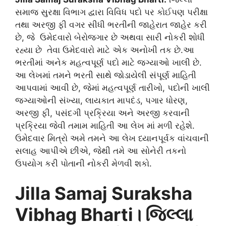
સમાજ સુરક્ષા વિભાગ દ્વારા વિવિધ પદો પર કોઈપણ પરીક્ષા
તથા અરજી ફી વગર સીધી ભરતીની જાહેરાત જાહેર કરી
છે, જે ઉમેદવારો બેરોજગાર છે અથવા સારી નોકરી શોધી
રહ્યા છે તેવા ઉમેદવારો માટે એક અનોખી તક છે.આ
ભરતીમાં અનેક મહત્વપૂર્ણ પદો માટે જગ્યાઓ ખાલી છે.
આ લેખમાં તમને ભરતી સાથે જોડાયેલી સંપૂર્ણ માહિતી
આપવામાં આવી છે, જેમાં મહત્વપૂર્ણ તારીખો, પદોની ખાલી
જગ્યાઓની સંખ્યા, લાયકાત માપદંડ, પગાર ધોરણ,
અરજી ફી, પસંદગી પ્રક્રિયા અને અરજી કરવાની
પ્રક્રિયા જેવી તમામ માહિતી આ લેખ માં મળી રહેશે.
ઉમેદવાર મિત્રો અમે તમને આ લેખ ધ્યાનપૂર્વક વાંચવાની
સલાહ આપીએ છીએ, જેથી તમે આ સોનેરી તકનો
ઉપયોગ કરી પોતાની નોકરી મેળવી શકો.
Jilla Samaj Suraksha
Vibhag Bharti
। જિલ્લા