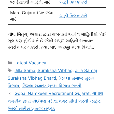
જાહેરાતની માહિતી માટે
અહીં ક્લિક કરો
Maro Gujarati પર જવા
અહીં ક્લિક કરો
માટે
નોંધ
: મિત્રો, અમારા દ્વારા લખવામાં આવેલ માહિતીમાં કોઈ
ભૂલ પણ હોઈ શકે છે જેથી સંપૂર્ણ માહિતી સત્તાવાર
સ્ત્રોત્ત પર ચકાસી ત્યારબાદ અરજી કરવા વિનંતી.
Categories
Latest Vacancy
Tags
Jilla Samaj Suraksha Vibhag
,
Jilla Samaj
Suraksha Vibhag Bharti
,
જિલ્લા સમાજ સુરક્ષા
વિભાગ
,
જિલ્લા સમાજ સુરક્ષા વિભાગ ભરતી
Gopal Namkeen Recruitment Gujarat: ગોપાલ
નમકીન દ્વારા કોઈપણ પરીક્ષા વગર સીધી ભરતી જાહેર,
છેલ્લી તારીખ ખુબજ નજીક