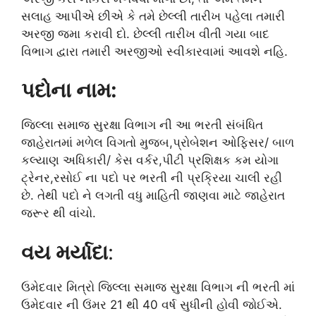
સલાહ આપીએ છીએ કે તમે છેલ્લી તારીખ પહેલા તમારી
અરજી જમા કરાવી દો. છેલ્લી તારીખ વીતી ગયા બાદ
વિભાગ દ્વારા તમારી અરજીઓ સ્વીકારવામાં આવશે નહિ.
પદોના નામ:
જિલ્લા સમાજ સુરક્ષા વિભાગ ની આ ભરતી સંબંધિત
જાહેરાતમાં મળેલ વિગતો મુજબ,પ્રોબેશન ઓફિસર/ બાળ
કલ્યાણ અધિકારી/ કેસ વર્કર,પીટી પ્રશિક્ષક કમ યોગા
ટ્રેનર,રસોઈ ના પદો પર ભરતી ની પ્રક્રિયા ચાલી રહી
છે. તેથી પદો ને લગતી વધુ માહિતી જાણવા માટે જાહેરાત
જરૂર થી વાંચો.
વય મર્યાદા
:
ઉમેદવાર મિત્રો જિલ્લા સમાજ સુરક્ષા વિભાગ ની ભરતી માં
ઉમેદવાર ની ઉંમર 21 થી 40 વર્ષ સુધીની હોવી જોઈએ.