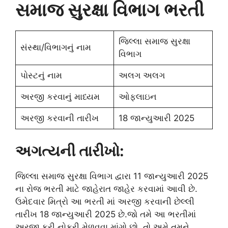
સમાજ સુરક્ષા વિભાગ ભરતી
જિલ્લા સમાજ સુરક્ષા
સંસ્થા/વિભાગનું નામ
વિભાગ
પોસ્ટનું નામ
અલગ અલગ
અરજી કરવાનું માધ્યમ
ઓફલાઇન
અરજી કરવાની તારીખ
18 જાન્યુઆરી 2025
અગત્યની તારીખો:
જિલ્લા સમાજ સુરક્ષા વિભાગ દ્વારા 11 જાન્યુઆરી 2025
ના રોજ ભરતી માટે જાહેરાત જાહેર કરવામાં આવી છે.
ઉમેદવાર મિત્રો આ ભરતી માં અરજી કરવાની છેલ્લી
તારીખ 18 જાન્યુઆરી 2025 છે.જો તમે આ ભરતીમાં
અરજી કરી નોકરી મેળવવા માંગો છો, તો અમે તમને