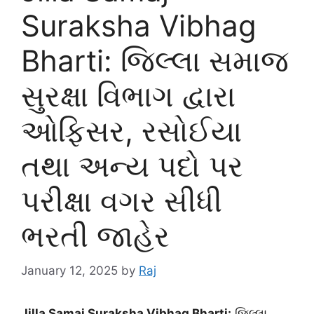
Suraksha Vibhag
Bharti: જિલ્લા સમાજ
સુરક્ષા વિભાગ દ્વારા
ઓફિસર, રસોઈયા
તથા અન્ય પદો પર
પરીક્ષા વગર સીધી
ભરતી જાહેર
January 12, 2025
by
Raj
Jilla Samaj Suraksha Vibhag Bharti:
જિલ્લા