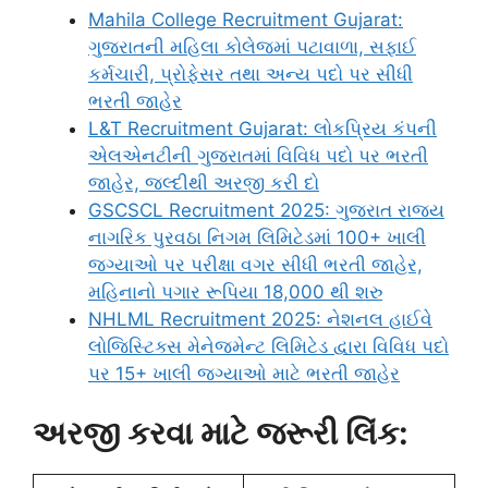
Mahila College Recruitment Gujarat:
ગુજરાતની મહિલા કોલેજમાં પટાવાળા, સફાઈ
કર્મચારી, પ્રોફેસર તથા અન્ય પદો પર સીધી
ભરતી જાહેર
L&T Recruitment Gujarat: લોકપ્રિય કંપની
એલએનટીની ગુજરાતમાં વિવિધ પદો પર ભરતી
જાહેર, જલ્દીથી અરજી કરી દો
GSCSCL Recruitment 2025: ગુજરાત રાજ્ય
નાગરિક પુરવઠા નિગમ લિમિટેડમાં 100+ ખાલી
જગ્યાઓ પર પરીક્ષા વગર સીધી ભરતી જાહેર,
મહિનાનો પગાર રૂપિયા 18,000 થી શરુ
NHLML Recruitment 2025: નેશનલ હાઈવે
લોજિસ્ટિક્સ મેનેજમેન્ટ લિમિટેડ દ્વારા વિવિધ પદો
પર 15+ ખાલી જગ્યાઓ માટે ભરતી જાહેર
અરજી કરવા માટે જરૂરી લિંક: